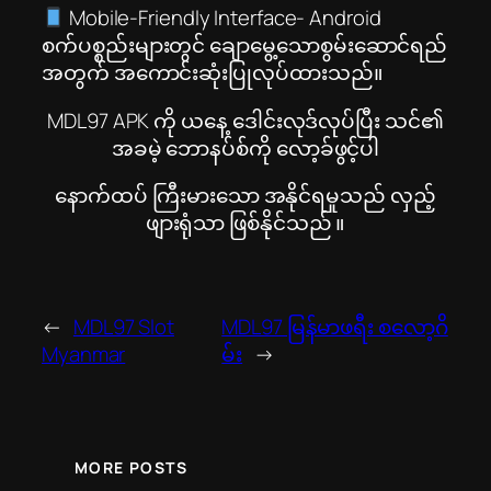
Mobile-Friendly Interface- Android
စက်ပစ္စည်းများတွင် ချောမွေ့သောစွမ်းဆောင်ရည်
အတွက် အကောင်းဆုံးပြုလုပ်ထားသည်။
MDL97 APK ကို ယနေ့ ဒေါင်းလုဒ်လုပ်ပြီး သင်၏
အခမဲ့ ဘောနပ်စ်ကို လော့ခ်ဖွင့်ပါ
နောက်ထပ် ကြီးမားသော အနိုင်ရမှုသည် လှည့်
ဖျားရုံသာ ဖြစ်နိုင်သည် ။
←
MDL97 Slot
MDL97 မြန်မာဖရီး စလော့ဂိ
Myanmar
မ်း
→
MORE POSTS