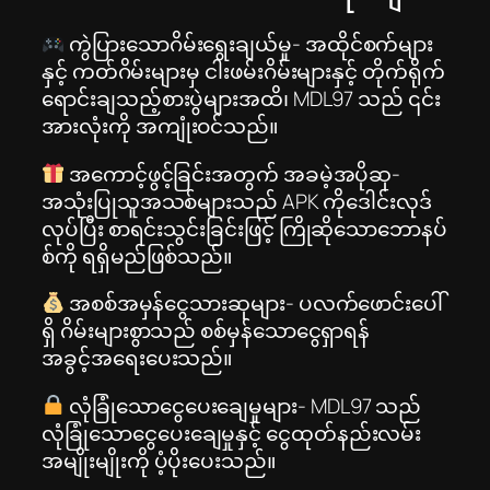
ကွဲပြားသောဂိမ်းရွေးချယ်မှု- အထိုင်စက်များ
နှင့် ကတ်ဂိမ်းများမှ ငါးဖမ်းဂိမ်းများနှင့် တိုက်ရိုက်
ရောင်းချသည့်စားပွဲများအထိ၊ MDL97 သည် ၎င်း
အားလုံးကို အကျုံးဝင်သည်။
အကောင့်ဖွင့်ခြင်းအတွက် အခမဲ့အပိုဆု-
အသုံးပြုသူအသစ်များသည် APK ကိုဒေါင်းလုဒ်
လုပ်ပြီး စာရင်းသွင်းခြင်းဖြင့် ကြိုဆိုသောဘောနပ်
စ်ကို ရရှိမည်ဖြစ်သည်။
အစစ်အမှန်ငွေသားဆုများ- ပလက်ဖောင်းပေါ်
ရှိ ဂိမ်းများစွာသည် စစ်မှန်သောငွေရှာရန်
အခွင့်အရေးပေးသည်။
လုံခြုံသောငွေပေးချေမှုများ- MDL97 သည်
လုံခြုံသောငွေပေးချေမှုနှင့် ငွေထုတ်နည်းလမ်း
အမျိုးမျိုးကို ပံ့ပိုးပေးသည်။