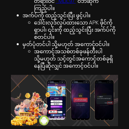
တရားဝင်
” MDL97
“ဝဘ်ဆိုက်
ကြည့်ပါ။
အက်ပ်ကို ထည့်သွင်းပြီး ဖွင့်ပါ။
ဒေါင်းလုဒ်လုပ်ထားသော APK ဖိုင်ကို
ရှာပါ၊ ၎င်းကို ထည့်သွင်းပြီး အက်ပ်ကို
စတင်ပါ။
မှတ်ပုံတင်ပါ သို့မဟုတ် အကောင့်ဝင်ပါ။
အကောင့်အသစ်တစ်ခုဖန်တီးပါ
သို့မဟုတ် သင့်တွင်အကောင့်တစ်ခုရှိ
နေပြီဆိုလျှင် အကောင့်ဝင်ပါ။