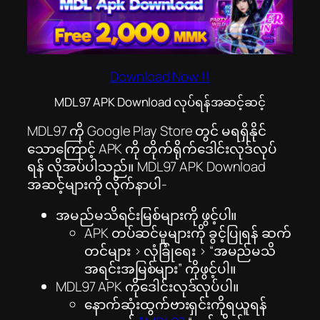
Download Now !!
MDL97 APK Download လုပ်ရန်အဆင့်ဆင့်
MDL97 ကို Google Play Store တွင် မရရှိနိုင်
သောကြောင့် APK ကို တိုက်ရိုက်ဒေါင်းလုဒ်လုပ်
ရန် လိုအပ်ပါသည်။ MDL97 APK Download
အဆင့်များကို လိုက်နာပါ-
အမည်မသိရင်းမြစ်များကို ဖွင့်ပါ။
APK တပ်ဆင်မှုများကို ခွင့်ပြုရန် ဆက်
တင်များ > လုံခြုံရေး > “အမည်မသိ
အရင်းအမြစ်များ” ကိုဖွင့်ပါ။
MDL97 APK ကိုဒေါင်းလုဒ်လုပ်ပါ။
နောက်ဆုံးထွက်ဗားရှင်းကိုရယူရန်