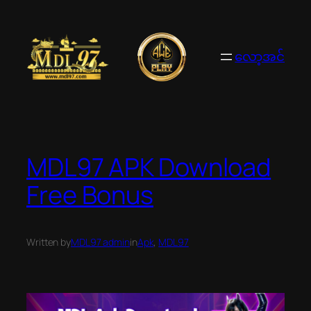
Skip
to
content
လော့အင်
MDL97 APK Download
Free Bonus
Written by
MDL97 admin
in
Apk
, 
MDL97