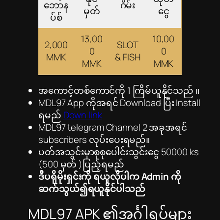
ဘောန
ဂိမ်း
မှတ်
ငွေ
ပ်စ်
13,00
10,00
2,000
SLOT
0
0
MMK
& FISH
MMK
MMK
အ‌ကောင့်တစ်ကောင်ကို 1 ကြိမ်ယူနိုင်သည် ။
MDL97 App ကိုအရင် Download ပြီး Install
ရမည်
Down link
MDL97 telegram Channel 2 အခုအရင်
subscribers လုပ်းပေးရမည်။
ပတ်အသွင်းမှာစုစုပေါင်းသွင်းငွေ 50000 ks
(500 မှတ် )ပြည့်ရမည်
ဒီပရိုမိုးရှင်းကို ရယူလိုပါက Admin ကို
ဆက်သွယ်၍ရယူနိုင်ပါသည်
MDL97 APK ၏အင်္ဂါရပ်များ