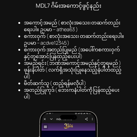
MDL7 ဂိမ်းအကောင့်ဖွင့်နည်း
အကောင့်အမည် ( စာလုံးအသေး၊ တဆက်တည်း
ရေးပါ။ ဥပမာ – athea63 )
စကားဝှက် ( စာလုံးအသေး၊ တဆက်တည်းရေးပါ။
ဥပမာ – acdve12345 )
စကားဝှက် အတည်ပြုမည် (အပေါ်ကစကားဝှက်
နှင့်တူအောင်ပြန်ထည့်ပေးပါ)
အမည်ရင်း( ဘဏ်အကောင့်အမည်နှင့်တူရမည် )
ဖုန်းနံပါတ် ( လက်ရှိအသုံးပြုနေသည့်နံပါတ်ထည့်
ပါ)
မိတ်ဆက်သူ ( ထည့်ရန်မလိုပါ )
အတည်ပြုကုဒ် ( ဘေးကနံပါတ်ကို ပြန်ထည့်ပေး
ပါ)